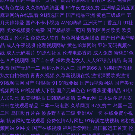
航在线
国内主播第一页
国产高清电影网址
91社区论坛
免费网
夜激情视频 国产亚洲精品久久久久久久 中文字幕在线精品 欧美成人黄色 97
站黄色在线
久久偷拍高清亚洲
91午夜在线免费
亚洲精品第五页
麻豆网站在线观看
91精选国产
国产精品亚洲
黄色三级成年
五
超碰精品 琪琪午夜福利免费院 肏屄网导航 日本一卡精品视频免费 二哥影院
月天婷婷爱
国产不卡小视频
AV色哟哟
亚洲天堂丁香五月
91社
网
美女视频黄全免费
国产精品第一页国
另类区另类欧美
欧美
婷婷五月丁香激情社 国产名模a∨精品视频 亚洲国产黄色精品 激情欧美亚 在
色图乱伦小说
免费成人软件
黄色网址视频播放
国产日产美产精
品
成人午夜视频
伦理视频网站
黄色18禁网站
亚洲无码视频在
线观看免国产无弹窗 男人进女人阳 97超碰青青 日本中文高清欧美 公和熄小
线
成人无码看片
91原创社区
伦理电影香港
成人免费
蜜桃91色
色
A片视频网
国产自在线
操欧美老女人
人人97综合精品
岛国
婷乱中文字幕 伊人爱爱网 老司机视频影院18 91蜜臀在线观看 欧美一区二区
免费
国产无码一二
蜜桃tv网站入口
国产第66页
另类国产在线
熟女自拍偷拍
青青久视频
久草新视频在线
激情深爱欧美激情
爱爱视频 超碰人人摸人人爱 欧美精品日韩 巴巴在线电影
91视频官网国产
狠狠操-91
91我要操
国产ts视频网站
国产美女
视频网站
91视频成人下载
国产无码色色
91香蕉亚洲精品
91伊
人加勒比
欧美狠狠插
日韩精品高清
黄色av网
日本波多野吉衣
日韩在线观看精品
日本一级电影
久草网页
97免费艹
岛国一区
二区
岛国动作片在
波多野吉衣三级
亚洲AV一卡
在线免费小视
频
搞黄网站在线观看
免费色情A片网扯
91资源在线视频
蜜桃视
频网站
91中文
国产在线视频
福利爱爱网址
岛国搬运工首页
伦