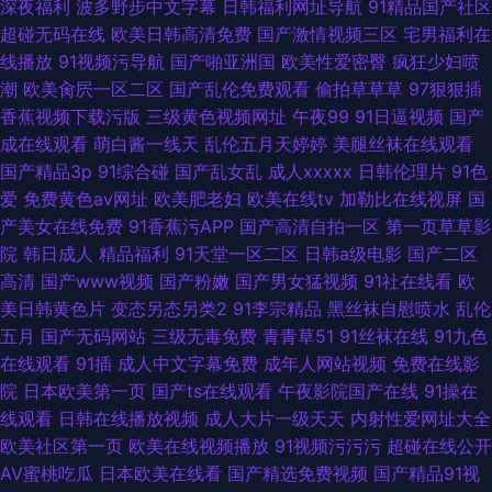
深夜福利
波多野步中文字幕
日韩福利网址导航
91精品国产社区
超碰无码在线
欧美日韩高清免费
国产激情视频三区
宅男福利在
线播放
91视频污导航
国产啪亚洲国
欧美性爱密臀
疯狂少妇喷
潮
欧美肏屄一区二区
国产乱伦免费观看
偷拍草草草
97狠狠插
香蕉视频下载污版
三级黄色视频网址
午夜99
91日逼视频
国产
成在线观看
萌白酱一线天
乱伦五月天婷婷
美腿丝袜在线观看
国产精品3p
91综合碰
国产乱女乱
成人xxxxx
日韩伦理片
91色
爱
免费黄色av网址
欧美肥老妇
欧美在线tv
加勒比在线视屏
国
产美女在线免费
91香蕉污APP
国产高清自拍一区
第一页草草影
院
韩日成人
精品福利
91天堂一区二区
日韩a级电影
国产二区
高清
国产www视频
国产粉嫩
国产男女猛视频
91社在线看
欧
美日韩黄色片
变态另态另类2
91李宗精品
黑丝袜自慰喷水
乱伦
五月
国产无码网站
三级无毒免费
青青草51
91丝袜在线
91九色
在线观看
91插
成人中文字幕免费
成年人网站视频
免费在线影
院
日本欧美第一页
国产ts在线观看
午夜影院国产在线
91操在
线观看
日韩在线播放视频
成人大片一级天天
内射性爱网址大全
欧美社区第一页
欧美在线视频播放
91视频污污污
超碰在线公开
AV蜜桃吃瓜
日本欧美在线看
国产精选免费视频
国产精品91视