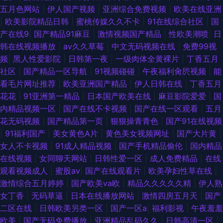
五月色网站
|
伊人国产视频
|
亚洲综合免费视频
|
欧美在线亚洲
|
欧美影院精品日韩
|
蜜桃传媒久久不卡
|
91在线综合社区
|
国
产在线9
|
国产精品91麻豆
|
激情视频国产精品
|
性欧美潮喷
|
日
韩在线视频播放
|
av久久草莓
|
中文无码视频在线
|
免费99视
频
|
黑人性爱影院
|
日韩第一夜
|
一级肉体全黄裸片
|
丁香五月
社区
|
国产精品一区导航
|
91视频碰碰
|
午夜福利肏屄视频
|
能
看毛片网址推荐
|
欧美亚洲国产精品
|
伊人日韩在线
|
丁香五月
花花
|
91亚洲第一精品
|
日本国产欧美在线
|
麻豆影院爱爱
|
国
内精品视频一区
|
国产在线不卡视频
|
国产在线一区观看
|
五月
花无码视频
|
国产精品第一页
|
狠狠操青青色
|
国产91在线视频
|
91福利国产
|
美女黄色A片
|
黄色美女视频网址
|
国产大片黄
|
女人不卡视频
|
91成人精品视频
|
国产手机精品偷伦
|
国内精品
在线视频
|
女同聊天网站
|
日韩性爱一区
|
成人免费精品
|
在线
观看视频成人
|
蜜股av
|
国产在线观看片
|
欧美孕妇性草在线
|
激情综合五月婷婷
|
国产欧美ⅴa欧
|
精品久久久久久精
|
伊人熟
女丁香
|
无码草逼
|
日本在线播放网站
|
激情四房五月天
|
国产
二区在线
|
日韩欧美另类一区
|
国产一区a
|
福利影视
|
午夜羞羞
欧美
|
国产无码免费播放
|
亚洲精品乱码久久
|
日韩高清一区
|