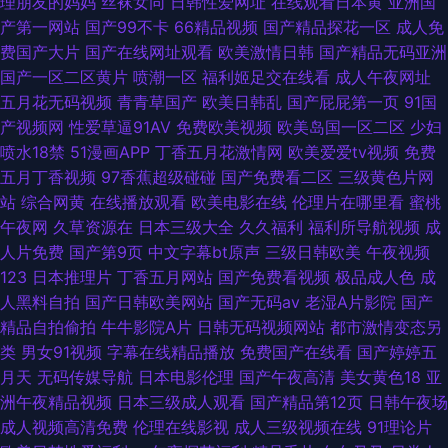
理朋友的妈妈
丝袜女同
日韩性爱网址
在线观看日本黄
亚洲国
产第一网站
国产99不卡
66精品视频
国产精品探花一区
成人免
费国产大片
国产在线网址观看
欧美激情日韩
国产精品无码亚洲
国产一区二区黄片
喷潮一区
福利姬足交在线看
成人午夜网址
五月花无码视频
青青草国产
欧美日韩乱
国产屁屁第一页
91国
产视频网
性爱草逼91AV
免费欧美视频
欧美岛国一区二区
少妇
喷水18禁
51漫画APP
丁香五月花激情网
欧美爱爱tv视频
免费
五月丁香视频
97香蕉超级碰碰
国产免费看二区
三级黄色片网
站
综合网黄
在线播放观看
欧美电影在线
伦理片在哪里看
蜜桃
午夜网
久草资源在
日本三级大全
久久福利
福利所导航视频
成
人片免费
国产第9页
中文字幕bt原声
三级日韩欧美
午夜视频
123
日本推理片
丁香五月网站
国产免费看视频
极品成人色
成
人黑料自拍
国产日韩欧美网站
国产无码av
老湿A片影院
国产
精品自拍偷拍
牛牛影院A片
日韩无码视频网站
都市激情变态另
类
男女91视频
字幕在线精品播放
免费国产在线看
国产婷婷五
月天
无码传媒导航
日本电影伦理
国产午夜高清
美女黄色18
亚
洲午夜精品视频
日本三级成人观看
国产精品第12页
日韩午夜场
成人视频高清免费
伦理在线影视
成人三级视频在线
91理论片