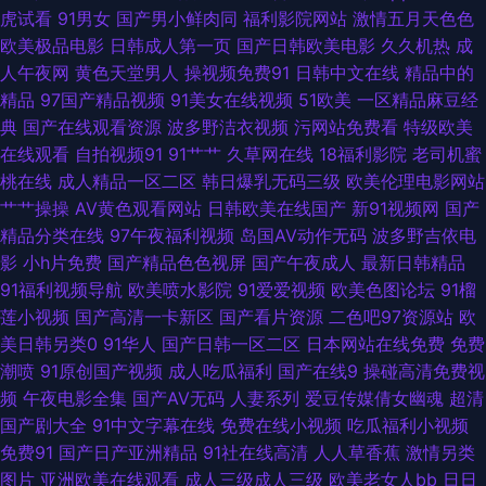
性一交 97国产在线在线观看 欧美精品一区二区三区成人片 91免得网址 女人
虎试看
91男女
国产男小鲜肉同
福利影院网站
激情五月天色色
欧美极品电影
日韩成人第一页
国产日韩欧美电影
久久机热
成
的天堂网 中关村在线 久草众合网 伊人色资源 欧美一二三区在线 亚洲淫色网
人午夜网
黄色天堂男人
操视频免费91
日韩中文在线
精品中的
精品
97国产精品视频
91美女在线视频
51欧美
一区精品麻豆经
站 亚洲一区欧美在线观看 日本男人精品一区二区 好男人中文字幕官网 伊人
典
国产在线观看资源
波多野洁衣视频
污网站免费看
特级欧美
在线观看
自拍视频91
91艹艹
久草网在线
18福利影院
老司机蜜
VA导航站 九一韩剧网 久久四虎一二三 亚洲一线网站 韩国AA片 男人TV天堂
桃在线
成人精品一区二区
韩日爆乳无码三级
欧美伦理电影网站
艹艹操操
AV黄色观看网站
日韩欧美在线国产
新91视频网
国产
91视频草草 欧美人成 最新欧美人妖 乱亲女h秽 在线观看v 九九精品无 亚洲
精品分类在线
97午夜福利视频
岛国AV动作无码
波多野吉依电
影
小h片免费
国产精品色色视屏
国产午夜成人
最新日韩精品
综合在线最大成人 好吊色成人 亚洲黄色网络 国产偷人自拍区视 91亚洲精华
91福利视频导航
欧美喷水影院
91爱爱视频
欧美色图论坛
91榴
莲小视频
国产高清一卡新区
国产看片资源
二色吧97资源站
欧
欧美精品午夜一二三区 超碰欧美色中色 日韩成人三级在线观看 成人91电影
美日韩另类0
91华人
国产日韩一区二区
日本网站在线免费
免费
潮喷
91原创国产视频
成人吃瓜福利
国产在线9
操碰高清免费视
院 人人网登陆首页 成全免费影视在线观看 日韩综合网 国产精品第12页 香蕉
频
午夜电影全集
国产AV无码
人妻系列
爱豆传媒倩女幽魂
超清
国产剧大全
91中文字幕在线
免费在线小视频
吃瓜福利小视频
伊人网 国产香港 樱桃视频香蕉 精品欧美日韩在线 影视三级精品亚洲 九九热
免费91
国产日产亚洲精品
91社在线高清
人人草香蕉
激情另类
图片
亚洲欧美在线观看
成人三级成人三级
欧美老女人bb
日日