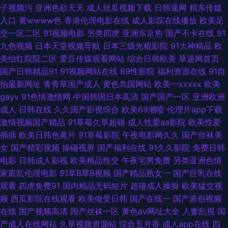
品超碰 国产在线喷浆 先锋成人免费电影 91日韩欧美专区 羞羞网址 蜜桃91逼
子视频污
亚洲色欲天天
成人丝瓜视频下载
日韩逼网
精东传媒
入口
黄wwww色
香港伦理电影在线
成人影院在线播放
欧美足
视频 在线精品亚洲欧美日韩 精品午夜福利在线观 亚洲欧美综合图区官网 久
交一区二区
91视频电影
另类四虎
亚洲东京热
国产不卡在线
91
九色视频
日本天堂视频导航
日本三级光棍影院
91大神精品
欧
久97视屏 亚洲视频在线一区二区 国产亚洲综合精品 91色狼网 免费看电影电
美怡红院院二区
爱豆传媒观看网站
综合日韩欧美
草逼网首页
国产日韩精品91
91视频网站在线
69性影院
福利资源在线
91自
视剧 在线观看国产 激情网激情五月天 亚洲人成电 国产又长又粗 午夜精品少
拍最新网址
青青草国产成人
黄色岛国网站
欧美一xxxxx
欧美
gayv
91色情激情网
中国韩国日本高清
国产国产一区
亚洲欧洲
妇 国产黄频在线 日日日影院 国产+欧美在线观看 日韩专区视频 成人高清护
成人
日韩在线
久久国产影视综合
欧美69潮喷
伦理片app下载
激情视频国产精品
91草莓久草超碰
成人性爱aa影院
欧美性爱
士在线播放 日本黄色网入口站 成全影院 人妖tsav 97一本道dy亚洲一区 欧美
插插
欧美日韩色黄片
91草莓影院
午夜电影网久久
国产丝袜美
女
国产精彩视频
操碰视屏
国产福利在线
91久久影院
免费日韩
日韩高清 91香蕉综合操网 欧美fr 终极导航 狼人综合网 夜夜偷天 激情在线网
电影
日韩成人影视
欧美精品性交
午夜宅男免费
另类亚洲色情
家庭乱伦理电影
91草B草B视频
国产精品熟女一
国产巨乳在线
亚洲日韩欧美85页 国人影院 丫丫色导航 国产精品爽爽v 午夜福利据场 国产
观看
四虎免费91
国内精品无码短片
超碰成人操操
欧美猛交视
频
西瓜影院在线观看
欧美做受日韩
国产在线一
国产原创视频
高清视频色拍 三级国产裸 成人又黄 日本熟妇色视频 白丝喷水喷浆 欧一美一
在线
国产视频高清
国产丝袜一区
黄色av网址大全
人妻乱视
国
产成人在线网站
久草视频资源站
综合五月香
成人app在线
四