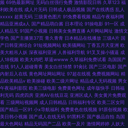
频
69热最新网址
无码白丝强行免费
激情影院日韩
久草123
福
利欧美在线
成人片无码
日韩成人极品视频
国产在线诱惑
乱人
xxxxx
超黄无码
三级黄色图片
91免费看视频
精品午夜福利网
精品亚洲成a人
国产精品萌白酱
日本理论
91操电影
91一区
成
人精品无
91国产小视频
日韩美女免费直播
A片网站网址
激情文
学色
国产主播第37页
青久青青
日本精品在线播放
三级A片
国
产日韩亚洲综合
91短视频网站
欧美骚网站
丁香五月天亚洲
欧
美大粗吊人妖
深夜福利亚洲
人兽福利导航
91叉叉操小骚逼
成
人18视频
欧美大鸡吧
草逼wwww
久草福利免费试看
岛国国产
在线
91人人超碰青青
美女白丝18禁
91肏比
国产三区电影
国产
内射后入在线
黄色网址网站网址
97超在线视
免费视频网站
精
品欧美精品v
欧美操碰
欧美二级片网址
精品成人无码视频
男女
午夜福利影院
欧美三级电影
免费黄色网址
成年版快手
日韩福
利无码
四虎四房
亚洲AV在线豆花
亚洲区成人
美女黄片免费观
看
三级网站视频网
成人日韩精品
日韩福利专区
欧美二区女同
国产精品一区91
小x导航福利
免费黄色在线视频
91原创视频
欧
美日韩小视频
国产成人在线无码
91黑料不
国产极品自拍
岛国
最大色网站
精品无码国产二品
欧美一及片
激情网婷婷
人妖大