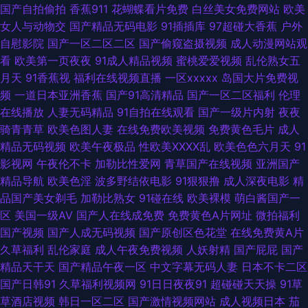
产欧美日韩在线 五月天资源站 二区中文 日韩不卡高清在线观看 爱琴海论坛
国产自拍偷拍
香蕉911
花蝴蝶看片免费
白丝美女免费网站
欧美
女人与动物交
国产精品无码电影
91插插库
97超碰大香蕉
户外
免费 青娱乐91毛片 91桃色国产探花 欧美一区二区三 91免费起飞18 麻花传媒
自慰影院
国产一区二区二区
国产偷窥盗摄视频
成人动漫网站观
看
欧美第一页夜夜
91成人精品视频
蜜桃爱爱视频
乱伦熟女五
老头老太性行交视频 91国语精品自产 免费国产在线一区二区 在线肏屄视频
月天
91香蕉视
福利在线视频直播
一区xxxxx
岛国大片免费视
频
一道日本亚洲香蕉
国产91高清精品
国产一区二区福利
伦理
观看 欧洲精品伦 91福利在线观看视频 欧美国产传媒 重生电影在线观看 看av
在线播放
人妻无码精品
91自拍在线观看
国产一级片内射
夜夜
骑青青草
欧美色图人妻
在线免费欧美视频
免费黄色毛片
成人
的网址 亚洲视频一区二区三区 海角社真实xxⅹ人伦 迅雷磁力引擎 国产精品第
精品无码视频
欧美午夜极品
性欧美ⅩⅩⅩⅩ乱
欧美色色六月天
91
影视网
午夜伦不卡
加勒比性爱网
青草国产在线视频
亚洲国产
一区揄拍 色综合蜜桃视频 成人人网 日本高清视频网 97人人摸人人插 欧美碰
精品导航
欧美色淫
波多野结依电影
91狠狠撸
成人深夜电影
精
品国产美女剃毛
加勒比熟女
91碰在线
欧美裸模
萌白酱国产一
碰色综合 中文字幕综 伊人亚洲综合 久草精品视频综合网 亚洲自拍偷拍二区
区
美国一级AV
国产人在线成免费
免费黄色A片网址
微拍福利
国产视频
国产人成无码视频
国产原创区色花堂
在线免费黄A片
韩国片线观看 最新手机在线电影 91蓝莓视频 91制片在线观看 午夜男人网站
久草福利
乱伦家庭
成人午夜免费视频
人妖射精
国产屁屁
国产
精品天干天
国产精品午夜一区
中文字幕无码人妻
日本不卡二区
亚洲综合网在线观看 九一一区 亚洲一区在线观看 黄色网入口站黄色 亚洲精
国产日韩91
久草福利视频网
91日日夜夜91
超碰碰天天操
91草
草酒店视频
韩日一区二区
国产激情视频网站
成人视频日本
茄