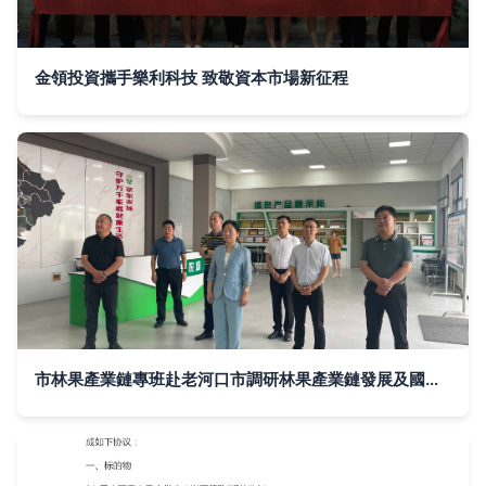
金領投資攜手樂利科技 致敬資本市場新征程
市林果產業鏈專班赴老河口市調研林果產業鏈發展及國內貿易代理情況