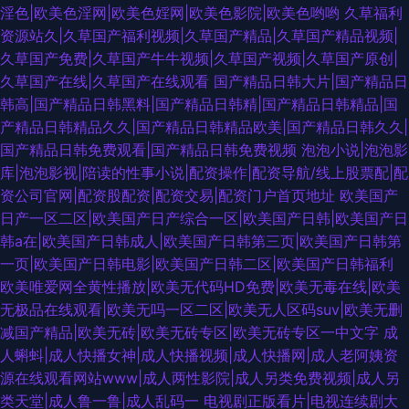
淫色|欧美色淫网|欧美色婬网|欧美色影院|欧美色哟哟
久草福利
资源站久|久草国产福利视频|久草国产精品|久草国产精品视频|
久草国产免费|久草国产牛牛视频|久草国产视频|久草国产原创|
久草国产在线|久草国产在线观看
国产精品日韩大片|国产精品日
韩高|国产精品日韩黑料|国产精品日韩精|国产精品日韩精品|国
产精品日韩精品久久|国产精品日韩精品欧美|国产精品日韩久久|
国产精品日韩免费观看|国产精品日韩免费视频
泡泡小说|泡泡影
库|泡泡影视|陪读的性事小说|配资操作|配资导航/线上股票配|配
资公司官网|配资股配资|配资交易|配资门户首页地址
欧美国产
日产一区二区|欧美国产日产综合一区|欧美国产日韩|欧美国产日
韩a在|欧美国产日韩成人|欧美国产日韩第三页|欧美国产日韩第
一页|欧美国产日韩电影|欧美国产日韩二区|欧美国产日韩福利
欧美唯爱网全黄性播放|欧美无代码HD免费|欧美无毒在线|欧美
无极品在线观看|欧美无吗一区二区|欧美无人区码suv|欧美无删
减国产精品|欧美无砖|欧美无砖专区|欧美无砖专区一中文字
成
人蝌蚪|成人快播女神|成人快播视频|成人快播网|成人老阿姨资
源在线观看网站www|成人两性影院|成人另类免费视频|成人另
类天堂|成人鲁一鲁|成人乱码一
电视剧正版看片|电视连续剧大