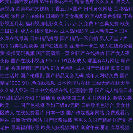
欧美日韩性爱福利
av午夜探花福利
精品毛片
久久叉叉
另类人
妖视频
欧美熟妇穴视频
丁香五月V国产
日韩黄色网址
豆花福利
视频
轮理片自拍偷拍
日韩欧美美女视频
欧美A级黄色影院
丁香
影视五月花
福利视频电影久久
污污污污免费
91金典免费
欧美
三级日本
成人在线吃瓜网站
成人岛国影院
成人动漫二区三区
久草在线最新
日韩精品推荐
国产精品一区自拍
男人天堂
a片
123
另类视频欧美
国产在线直播
亚洲卡一卡二
成人在线免费看
黄
操操无码视频
国产高清第一页
91国产在线播放
国产女人夜
夜做
国产在线小视频
91com
91豆花成人
哪里有A片网址
精产
国品
香蕉视频国产精品
91九色福利
成人国产无线视
欧美日韩
性生活片
国产伦理剧
国产精品无套无码
成年人网站免费
国产
精品1000
91九色在线视频
日本伦理片在线
三级无码在线天堂
久久成人亚洲
日本中文视频在线
伦理剧推荐
国产成人精品日本
97甜桃品种介绍
91插插插
欧美SE第二页
毛片内射女
激情另类
欧美一二
国产色视频
孕妇三级av无码
日韩欧美色综合
美女社
区成人
在线免费看片
日本一级
国产传媒视频网站
免费观看污
网站
最新激情h网站
国产喷浆抽搐
宅男久久国产精品
国产乱肥
老妇
最新福利影院
欧美人妖视频网站
窝窝午夜理论
久草视频