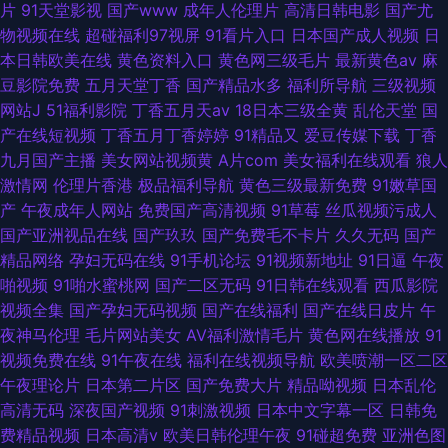
片
91天堂影视
国产www
成年人伦理片
高清日韩电影
国产尤
物视频在线
超碰福利97视屏
91看片入口
日本国产成人视频
日
本日韩欧美在线
黄色资料入口
黄色网三级毛片
最新黄色av
麻
豆影院免费
五月天堂丁香
国产精品水多
福利所导航
三级视频
网站J
51福利影院
丁香五月天av
18日本三级全黄
乱伦天堂
国
产在线短视频
丁香五月丁香婷婷
91精品又
爱豆传媒下载
丁香
九月国产主播
美女网站视频黄
A片com
美女福利在线观看
狼人
激情网
伦理片香港
极品福利导航
黄色三级最新免费
91嫩草国
产
午夜成年人网站
免费国产高清视频
91草莓
丝瓜视频污成人
国产亚洲视品在线
国产玖玖
国产免费毛不卡片
久久无码
国产
精品网络
孕妇无码在线
91手机论坛
91视频新地址
91日逼
午夜
啪视频
91啪水蜜桃网
国产二区无码
91日韩在线观看
西瓜影院
视频全集
国产孕妇无码视频
国产在线福利
国产在线日皮片
午
夜神马伦理
毛片网站美女
AV福利激情毛片
黄色网在线播放
91
视频免费在线
91午夜在线
福利在线视频导航
欧美喷潮一区二区
午夜理论片
日本第二片区
国产免费大片
精品呦视频
日本乱伦
高清无码
深夜国产视频
91刺激视频
日本中文字幕一区
日韩免
费精品视频
日本高清v
欧美日韩伦理午夜
91碰超免费
亚洲色图