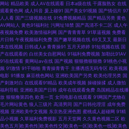
网站
精品欧美
成人AV在线观看
日本a级在线
干露脸熟女
在线
观看黄色网
成人抖音
爰上碰91
国产美女91视频
国产情侣片
97
人人看
国产三级视频在线
91免费视频精品
国产精品另类
黄色
AV网站人
黄色91福利社
污网址18禁
国产高清不卡二区
成人午
夜视频免费
欧美激情福利网
国产青青青草
91草逼视频
免费看
片日韩
午夜视频福利免费
国产嫩草视频在线
69叉叉叉
最新日
本在线视频
日韩成人a
青青操91
五月天婷婷
91短视频在线
国
产在线观看的
白丝美女自慰网站
91福利免费视频
加勒比91AV
91在线观看
黄网站av在线
国产视频
狠狠擼狠狠擼
91桃色小视
频
91激情
91干啪啪
青青操青青干
主播诱惑无码专区
欧美视频
电影
91播放
麻豆桃色网站
亚洲欧美国产另类
欧美伦理另类
国
产刺激对白
在线观看91精品
欧美成年视频
操碰操揉
成人微拍
福利导航
亚洲欧美国产日韩
成年在线观看免费
岛国精品在线播
放
狠狠撸第四色
欧美一页
女同电影在线观看
91网国产尤物在
毛片网站黄色
狼人三级片
高清男同
国产日韩伦理淫
成年免费
视频
亚洲欧美中文视频
东京热亚洲色图
蜜桃成人超碰网
91精
品小视频
久草福利免费视影
五月天堂网
久久黄色视频二区
欧
美色五月|欧美色性|欧美色性交|欧美色一区|欧美色一线|欧美色