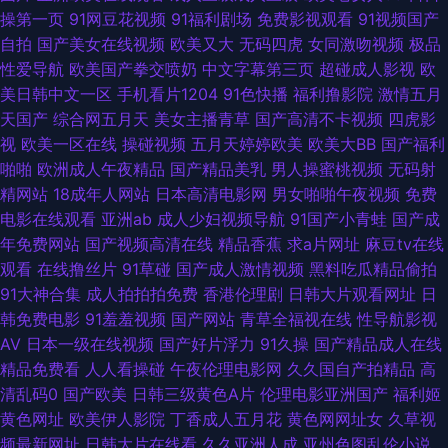
六 亚洲综合色婷 精品二区欧洲 一本色道在 精品超碰福利 亚洲色天堂网色噜
操第一页
91网豆花视频
91福利剧场
免费影视观看
91视频国产
自拍
国产美女在线视频
欧美又大
无码四虎
女同激吻视频
极品
噜 好大用力深一点帐篷 亚洲国产精品自拍一区 国产系列精品视频 午夜导航
性爱导航
欧美国产拳交喷奶
中文字幕第三页
超碰成人影视
欧
美日韩中文一区
手机看片1204
91色快播
福利撸影院
激情五月
av 国产精品综 污污网站免费观看 国产精品后 玩弄丰满少 国产精品高清在线
天国产
综合网五月天
美女主播青草
国产高清不卡视频
四虎影
视
欧美一区在线
操碰视频
五月天婷婷欧美
欧美大BB
国产福利
拍自 天天撸夜夜操 国产高清又 涩涩激情 电视剧正版看片 日韩中文字幕hd
啪啪
欧洲成人午夜精品
国产精品美乳
男人操蜜桃视频
无码射
精网站
18成年人网站
日本高清电影网
男女啪啪午夜视频
免费
岛国大片无码 日韩丝袜清纯自拍 高清午国产午 色婷婷丁香A片区毛片区女人
电影在线观看
亚洲ab
成人少妇视频导航
91国产小青蛙
国产成
年免费网站
国产视频高清在线
精品香蕉
求a片网址
麻豆tv在线
区 国产m3u8在线观看 熟妇人妻一区二区 国产精品30p 婷婷亚洲第九十九页
观看
在线撸丝片
91草碰
国产成人激情视频
黑料吃瓜精品偷拍
91大神合集
成人拍拍拍免费
香港伦理剧
日韩大片观看网址
日
国产精品臀 我不卡影院在线 偷拍美女自蔚图 国产青草视频在线观看 亚洲非
韩免费电影
91羞羞视频
国产网站
青草全福视在线
性导航影视
AV
日本一级在线视频
国产好片浮力
91久操
国产精品成人在线
洲国产日本 国产一卡2卡3卡4卡入口 亚洲精品国产综合野狼 国内自产自拍
精品免费看
人人看操碰
午夜伦理电影网
久久国自产拍精品
高
清乱码0
国产欧美
日韩三级黄色A片
伦理电影亚洲国产
福利姬
AV 亚洲码专区亚洲码专区 精品国产黑色 伊人俺去射 精品在线日本有码 用快
黄色网址
欧美伊人影院
丁香成人五月花
黄色网网址女
久草视
频最新网址
日韩大片在线看
久久亚洲人成
亚州色图乱伦小说