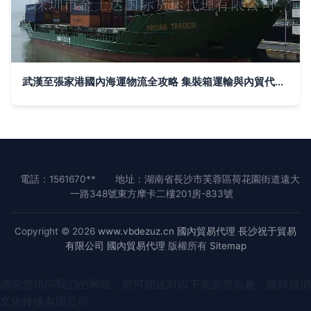
武漢至張家港國內海運物流全攻略 集裝箱運輸與內貿代理服務詳解
電話：1561670**
地址：湖南省長沙市芙蓉區荷花園街道遠大
一路348號東方摩卡二樓201房-833號
Copyright © 2026
www.vbdezuz.cn
國內貿易代理
長沙祝于貿易
有限公司
國內貿易代理
版權所有
Sitemap
感谢您访问我们的网站，您可能还对以下资源感兴趣：曲靖脱俏
文化传播有限公司