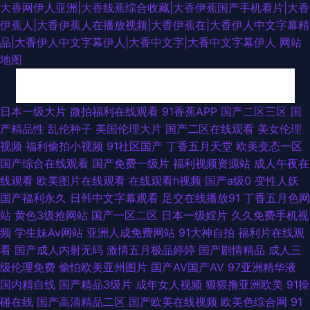
大香网伊人亚洲|大香线蕉综合收藏|大香伊蕉国产手机看片|大香
伊蕉人|大香伊蕉人在播放视频|大香伊蕉在|大香伊人中文字幕精
品|大香伊人中文字幕伊人|大香中文字|大香中文字幕伊人
网站
地图
国产性对白 成全在线观看免费观看高清 最新国产网站 手机看片久免 狠狠干
日本一级大片
微拍福利在线观看
91香蕉APP
国产二区三区
国
产精品性
乱伦种子
美国伦理大片
国产二区在线观看
美女伦理
日 91资源视频在线 手机电影80s 黄网址在线看 91情侣在线视频 色www永
视频
福利偷拍小视频
91社区国产
丁香五月天堂
欧美变态一区
国产综合在线观看
国产免费一级片
福利视频资源站
成人午夜在
久免费视频 狠狠鲁2026 91热资源站 日韩中美欧免费 国内精品久 888免费大
线观看
欧美图片在线观看
在线观看h视频
国产a级0
变性人妖
国产福利永久
日韩中文字幕观看
足交在线播放91
丁香五月色网
片 日韩欧美国产亚洲精品 黄色仓库 日韩欧美国产精品 狠狠综合 91精品福利
站
黄色3级抢网站
国产一区二区
日本一级婬片
久久免费手机视
频
学生妹Av网站
亚洲人成免费网站
91大神自拍
福利片在线观
短视频 日日夜夜激情色区 精品日韩综合1区 亚洲五月天综合 欧美三级电 国
看
国产成人内射无码
激情五月极品婷婷
国产剧情精品
成人三
级伦理免费
偷怕欧美亚州图片
国产AV国产AV
97亚洲精华液
产91av视频 亚洲人午夜射精 好男人资源在线观看好 亚洲精品午夜国产v 国
国内精自线
国产精品3级片
成年女人视频
狠狠撸亚洲欧美
91操
碰在线
国产高清精品二区
国产欧美在线视频
欧美色综合网
91