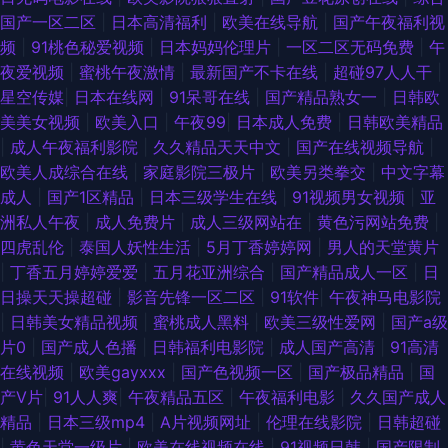
国产一区二区
|
日本高清福利
|
欧美在线导航
|
国产午夜福利视
频
|
91桃色秘爱视频
|
日本妈妈伦理片
|
一区二区无码免费
|
午
夜爱视频
|
蜜桃午夜激情
|
最新国产不卡在线
|
超碰97人人干
|
星空传媒
|
日本在线网
|
91呆哥在线
|
国产精品熟女一
|
日韩欧
美美女视频
|
欧美入口
|
午夜99
|
日本成人免费
|
日韩欧美精品
|
成人午夜福利影院
|
久久精品天天中文
|
国产在线视频导航
|
欧美人成综合在线
|
家庭影院三极片
|
欧美另类拳交
|
中文字幕
成人
|
国产1区精品
|
日本三级学生在线
|
91视频男女视频
|
亚
洲私人午夜
|
成人免费片
|
成人三级网站在
|
黄色污网站免费
|
四虎乱伦
|
泰国人妖性生活
|
5月丁香婷婷网
|
男人的天堂黄片
|
丁香五月婷婷爱爱
|
五月花亚洲综合
|
国产精品成人一区
|
日
日操天天操超碰
|
影音先锋一区二区
|
91软件
|
午夜神马电影院
|
日韩美女精品视频
|
蜜桃成人黑料
|
欧美三级性爱网
|
国产a级
片0
|
国产成人色播
|
日韩福利电影院
|
成人国产高清
|
91高清
在线视频
|
欧美gayxxx
|
国产色视频一区
|
国产极品精品
|
国
产V片
|
91人人爽
|
午夜精品五区
|
午夜福利电影
|
久久国产成人
精品
|
日本三级mp4
|
A片视频网址
|
伦理在线影院
|
日韩超碰
|
黄色天堂一级片
|
欧美在线视频在线
|
91视频日韩
|
国产限制