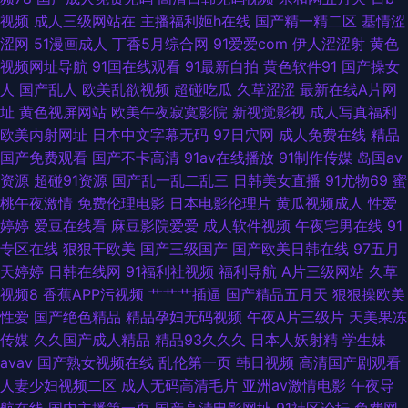
欧洲精品影院 黄色片子看 夜色88v精品国产 久草成人看片 在线高清电影网
视频
成人三级网站在
主播福利姬h在线
国产精一精二区
基情涩
涩网
51漫画成人
丁香5月综合网
91爱爱com
伊人涩涩射
黄色
站 留守女士 自拍AV网 免费激情 91短视频免费版污 欧美人妖肛交色情 97人
视频网址导航
91国在线观看
91最新自拍
黄色软件91
国产操女
人
国产乱人
欧美乱欲视频
超碰吃瓜
久草涩涩
最新在线A片网
妻人人揉人人澡人人学生 www91cncon色色 五十度灰完整版 国产午夜片在
址
黄色视屏网站
欧美午夜寂寞影院
新视觉影视
成人写真福利
欧美内射网址
日本中文字幕无码
97日穴网
成人免费在线
精品
线观看 超碰超碰人人 亚洲日本中文字幕在线一区二区 久操线在视频在线观
国产免费观看
国产不卡高清
91av在线播放
91制作传媒
岛国av
资源
超碰91资源
国产乱一乱二乱三
日韩美女直播
91尤物69
蜜
看 中文字幕日韩电影 男人插曲女人视频在线 99成人国产精品视频 日本入室
桃午夜激情
免费伦理电影
日本电影伦理片
黄瓜视频成人
性爱
婷婷
爱豆在线看
麻豆影院爱爱
成人软件视频
午夜宅男在线
91
成年人免费体验 日产高清卡1卡2卡三卡在线 国产h片在线观看 偷拍97av 国
专区在线
狠狠干欧美
国产三级国产
国产欧美日韩在线
97五月
天婷婷
日韩在线网
91福利社视频
福利导航
A片三级网站
久草
产人妻一区二区免费AV 亚洲精品手机在线 狠狠干成人社区 夜夜骑家庭影院
视频8
香蕉APP污视频
艹艹艹插逼
国产精品五月天
狠狠操欧美
性爱
国产绝色精品
精品孕妇无码视频
午夜A片三级片
天美果冻
九九福利电影 在线国产日韩欧美 蜜桃传媒91 91白丝综合网 欧美人视频 91资
传媒
久久国产成人精品
精品93久久久
日本人妖射精
学生妹
avav
国产熟女视频在线
乱伦第一页
韩日视频
高清国产剧观看
原总站 人伦偷精品视频免下载 成人的性生注 日韩精品视 国产草逼视频网 午
人妻少妇视频二区
成人无码高清毛片
亚洲av激情电影
午夜导