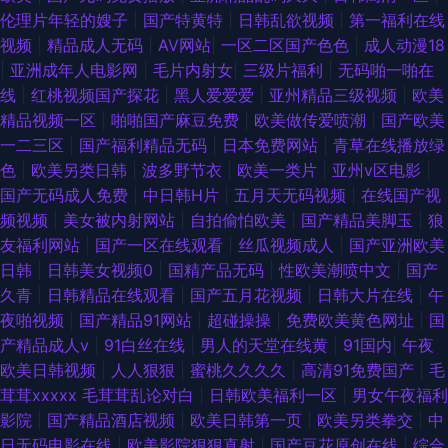
伦理片年轻的嫂子
|
国产特黄特
|
日韩乱欲视频
|
第一福利在线
视频
|
精品成人无码
|
AV网站
|
一区二区国产色色
|
成人动漫18
|
亚洲成年人电影网
|
毛片内射女
|
三级片福利
|
无码啪一啪在
线
|
红桃视频国产探花
|
黑人爱爱爱
|
亚州精品三级视频
|
欧美
精品视频一区
|
啪啪国产麻豆免费
|
欧美做传爱喷潮
|
国产欧美
一二三区
|
国产福利精品无码
|
日本免费网站
|
青草在线播放绿
色
|
欧美另类日韩
|
波多野节衣
|
欧美一类片
|
亚州v区电影
|
国产无码成人免费
|
中日韩H片
|
五月天无码视频
|
在线国产视
频视频
|
美女被内射网站
|
自拍偷怕欧美
|
国产精品美脚玉
|
狼
友福利网站
|
国产一区在线观看
|
丝瓜视频成人
|
国产亚洲欧美
日韩
|
日韩美女视频0
|
国精产品无码
|
性欧美潮喷中文
|
国产
久青
|
日韩精品在线观看
|
国产五月花视频
|
日韩大片在线
|
午
夜啪视频
|
国产精品91网站
|
超碰操操
|
免费欧美黄色网址
|
国
产精品成人v
|
91白丝在线
|
男人的天堂在线黄
|
91国内
|
午夜
欧美日韩视频
|
人人狠狠
|
蜜桃久久久久
|
高清91免费国产
|
毛
茸茸xxxxx 毛茸茸乱论对白
|
日韩欧美福利一区
|
男女午夜福利
影院
|
国产精品酒店视频
|
欧美日韩第一页
|
欧美另类拳交
|
中
日无码电影在线
|
欧美影院狠狠直射
|
国产豆花原创在线
|
综合