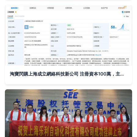
淘寶閃購上海成立網絡科技新公司 注冊資本100萬，主營國內貿易代理及網絡技術服務