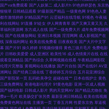
播看 九一破解版 影音先锋操逼网 久久精品人人做人人爽97 在线免费电视剧
国产va免费观看
国产人妖第二
成人影片h
91色婷婷瑟色
东京热
狠狠草
日韩精品观看
91最新国产精品
一级黄色网
91色色人妻
网站 免费在线观看久久伊人黄色网址 91九色国产 欧美日韩干 99热亚 青柠视
都市激情婷婷
91精品国产91
云涩福利在线导航
91视色
午夜福
利在线网站
91直播
91处女
伊人网青青草
国产又爽又黄又无
久
频手 ab天堂中文 日本成人手机午夜在线 超碰在线搞99 日韩第一二三区色 成
草福利资源网
东方成人在线
国产一级免费大片
成年免费视频网
站
国产在线播放网站
亚洲日本视频
淫淫网网
成人影视国产在
人免费视频播放 日韩欧美中文字 国产精品∨ 天天综合网永久入口 国产精品
线
深夜福利网址
欧美在线免费看
日夜夜欧美
国产大片中文字
幕
国产片91
操久婷婷
91视频你懂得
黄色三级片毛片
免费电影
专区 午夜福利91久 国产免费一区二区电影 亚洲国产一区私人 国产自在 亚洲
片
日韩欧美爱爱
成人亚洲区
欧美性16
成人色情黄片在线
在线
观看亚洲精品
国产热综合
久草网视频在线看
午夜精品网影院
精品中文字幕无码A片蜜桃 精品久久噜噜噜噜 在线A片导航 六月天色色网站
伦理片完整版
黄视网站在线播放
国产片自拍
国产在线91
AV亚
洲网址
国产经典三级在线
丁香婷婷五月综合
五月花亚洲综合
中文字幕有码在线观看 欧美在线成人午夜影视 www91com巨乳 日本高清aⅴ
国产影院第一页
乱码欧美孕交
超碰在线艹
日本在线护士
黄色
三级免费网址
香港电影伦理片
91黄色电影
亚洲一区成人视频
永久免费 成片一卡二卡三乱码 日韩无码三级片 东方成人AV无码 少妇导航 国
国产福利电影
日韩成人影片
男的天堂网AV
国产精品尤物在
免
费a一毛片
欧美肠交扩张另类
最新亚洲日韩精品
欧美在线视频
产一区二区五区 国产91九色在线播放 特黄特色高清不卡 国产精品熟女 亚洲
免费黄色网址在线
主播第一页
丁香五月网
性爱东京热
草逼视
频78
国产成人免费无码
高清日韩无码视频
宗和网五月天
日b