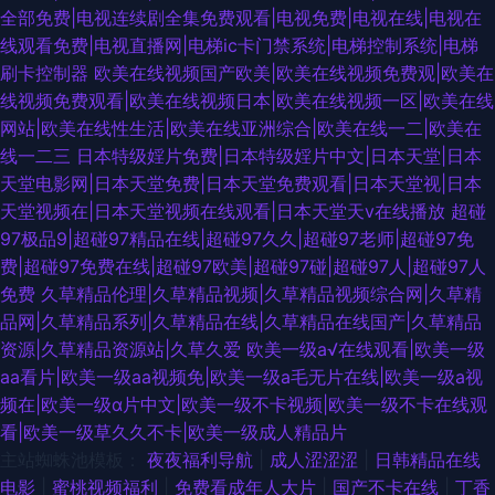
全部免费|电视连续剧全集免费观看|电视免费|电视在线|电视在
线观看免费|电视直播网|电梯ic卡门禁系统|电梯控制系统|电梯
刷卡控制器
欧美在线视频国产欧美|欧美在线视频免费观|欧美在
线视频免费观看|欧美在线视频日本|欧美在线视频一区|欧美在线
网站|欧美在线性生活|欧美在线亚洲综合|欧美在线一二|欧美在
线一二三
日本特级婬片免费|日本特级婬片中文|日本天堂|日本
天堂电影网|日本天堂免费|日本天堂免费观看|日本天堂视|日本
天堂视频在|日本天堂视频在线观看|日本天堂天v在线播放
超碰
97极品9|超碰97精品在线|超碰97久久|超碰97老师|超碰97免
费|超碰97免费在线|超碰97欧美|超碰97碰|超碰97人|超碰97人
免费
久草精品伦理|久草精品视频|久草精品视频综合网|久草精
品网|久草精品系列|久草精品在线|久草精品在线国产|久草精品
资源|久草精品资源站|久草久爱
欧美一级a√在线观看|欧美一级
aa看片|欧美一级aa视频免|欧美一级a毛无片在线|欧美一级a视
频在|欧美一级α片中文|欧美一级不卡视频|欧美一级不卡在线观
看|欧美一级草久久不卡|欧美一级成人精品片
主站蜘蛛池模板：
夜夜福利导航
|
成人涩涩涩
|
日韩精品在线
电影
|
蜜桃视频福利
|
免费看成年人大片
|
国产不卡在线
|
丁香